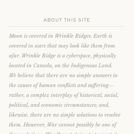
i
s
n
i
n
n
e
n
w
e
ABOUT THIS SITE
w
w
i
w
n
i
d
n
Moon is covered in Wrinkle Ridges. Earth is
o
d
w
o
)
w
covered in scars that may look like them from
)
afar. Wrinkle Ridge is a cyberspace, physically
located in Canada, on the Indigenous Land.
We believe that there are no simple answers to
the causes of human conflicts and suffering—
rather, a complex interplay of historical, social,
political, and economic circumstances; and,
likewise, there are no simple solutions to resolve
them. However, War cannot possibly be one of