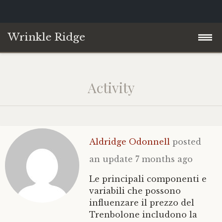
Wrinkle Ridge
Skip
Home
to
Activity
content
About
Blog
Aldridge Odonnell
posted
Contact
Philosophy of Science
an update
7 months ago
YouTube
Le principali componenti e
variabili che possono
influenzare il prezzo del
Trenbolone includono la