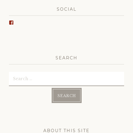
SOCIAL
View
Wrinkle
Ridge’s
profile
on
Facebook
SEARCH
Search
for:
ABOUT THIS SITE